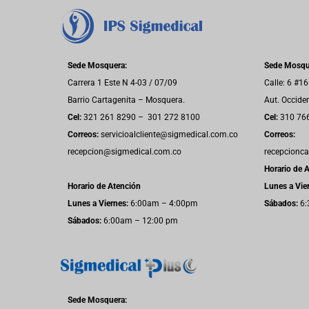
Sede Mosquera:
Sede Mosque
Carrera 1 Este N 4-03 / 07/09
Calle: 6 #1
Barrio Cartagenita – Mosquera.
Aut. Occide
Cel:
321 261 8290 – 301 272 8100
Cel:
310 76
Correos:
servicioalcliente@sigmedical.com.co
Correos:
recepcion@sigmedical.com.co
recepcionc
Horario de 
Horario de Atención
Lunes a Vie
Lunes a Viernes:
6:00am – 4:00pm
Sábados:
6:
Sábados:
6:00am – 12:00 pm
Sede Mosquera: