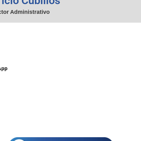
icio Cubillos
ctor Administrativo
App