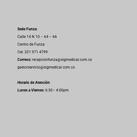
Sede Funza:
Calle 14 N 10 – 64 – 66
Centro de Funza
Cel: 321 971 4799
Correos:
recepcionfunza@sigmedical.com.co
gestorservicio@sigmedical.com.co
Horario de Atención
Lunes a Viernes:
6:30– 4:00pm