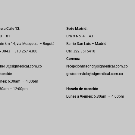
ra Calle 13:
Sede Madrid:
6B – 81
Cra 9 No. 4 – 43
nte km 14, vía Mosquera – Bogotá
Barrio San Luis – Madrid
6 3043 – 313 257 4300
Cel:
322 3515410
Correos:
alle13@sigmedical.com.co
recepcionmadrid@sigmedical.com.co
Atención
gestorservicio@sigmedical.com.co
rnes:
6:30am – 4:00pm
30am – 12:00pm
Horario de Atención
Lunes a Viernes:
6:30am – 4:00pm