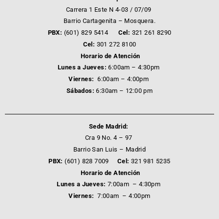
Carrera 1 Este N 4-03 / 07/09
Barrio Cartagenita – Mosquera.
PBX:
(601) 829 5414
Cel:
321 261 8290
Cel:
301 272 8100
Horario de Atención
Lunes a Jueves:
6:00am – 4:30pm
Viernes:
6:00am – 4:00pm
Sábados:
6:30am – 12:00 pm
Sede Madrid:
Cra 9 No. 4 – 97
Barrio San Luis – Madrid
PBX:
(601) 828 7009
Cel:
321 981 5235
Horario de Atención
Lunes a Jueves:
7:00am – 4:30pm
Viernes:
7:00am – 4:00pm